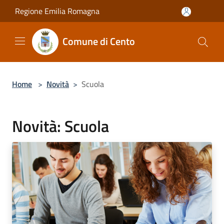
Salta al contenuto principale
Regione Emilia Romagna
Comune di Cento
Home
>
Novità
>
Scuola
Novità: Scuola