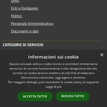
Uffici
Enti e fondazioni
Politici
Personale Amministrativo
Documenti e dati
CATEGORIE DI SERVIZIO
×
Anagrafe e stato civile
Informazioni sui cookie
Cultura e tempo libero
Questo sito web utilizza cookie tecnici e assimilati strettamente
necessari al corretto funzionamento e alla navigazione del sito,
Vita lavorativa
nonché un cookie tecnico analitico al solo fine di elaborare
Imprese e Commercio
informazioni statistiche, aggregate e anonime.
Per maggiori dettagli, può consultare la cookie policy al seguente
Appalti pubblici
Leggi di più
Catasto e urbanistica
RIFIUTA TUTTO
ACCETTA TUTTO
Turismo