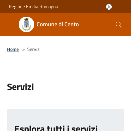
Salta al contenuto principale
Regione Emilia Romagna
Comune di Cento
Home
>
Servizi
Servizi
Esplora tutti i servizi