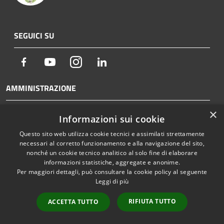
SEGUICI SU
Facebook
Youtube
Instagram
LinkedIn
AMMINISTRAZIONE
Organi di Governo
×
Informazioni sui cookie
Aree Amministrative
Questo sito web utilizza cookie tecnici e assimilati strettamente
Uffici
necessari al corretto funzionamento e alla navigazione del sito,
nonché un cookie tecnico analitico al solo fine di elaborare
Enti e fondazioni
informazioni statistiche, aggregate e anonime.
Politici
Per maggiori dettagli, può consultare la cookie policy al seguente
Leggi di più
Personale Amministrativo
RIFIUTA TUTTO
ACCETTA TUTTO
Documenti e dati