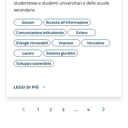
studentesse e studenti universitari e delle scuole
secondarie.
Giovani
Accesso all'informazione
Comunicazione istituzionale
Estero
Energie rinnovabili
Imprese
Istruzione
Lavoro
Sistema giuridico
Sviluppo sostenibile
LEGGI DI PIÙ
1
2
3
...
4
Pagina precedente
Successiva 