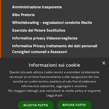
Amministrazione trasparente
Albo Pretorio
Whistlebowling - segnalazioni condotte illecite
Esercizio del Potere Sostitutivo
Informativa privacy Videosorveglianza
Informativa Privacy trattamento dei dati personali
Consiglieri comunali e Assessori
Social Media Policy
×
Informazioni sui cookie
Questo sito web utilizza cookie tecnici e assimilati strettamente
necessari al corretto funzionamento e alla navigazione del sito,
nonché un cookie tecnico analitico al solo fine di elaborare
RSS
Copyright © 2026 • Comune di
informazioni statistiche, aggregate e anonime.
Accessibilità
Cento • Powered by
Per maggiori dettagli, può consultare la cookie policy al seguente
Privacy
Municipium
Accesso
•
Leggi di più
Cookie
redazione
RIFIUTA TUTTO
ACCETTA TUTTO
Mappa del sito