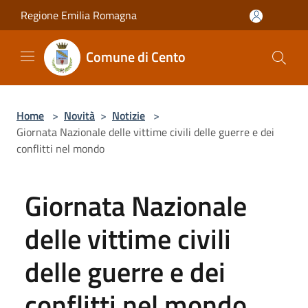
Salta al contenuto principale
Regione Emilia Romagna
Comune di Cento
Home
>
Novità
>
Notizie
>
Giornata Nazionale delle vittime civili delle guerre e dei
conflitti nel mondo
Giornata Nazionale
delle vittime civili
delle guerre e dei
conflitti nel mondo