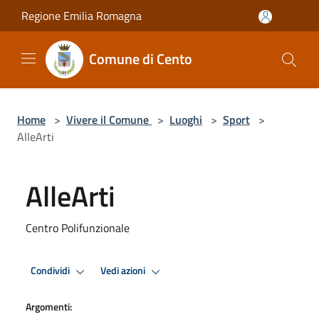
Salta al contenuto principale
Regione Emilia Romagna
Comune di Cento
Home
>
Vivere il Comune
>
Luoghi
>
Sport
>
AlleArti
AlleArti
Centro Polifunzionale
Condividi
Vedi azioni
Argomenti: