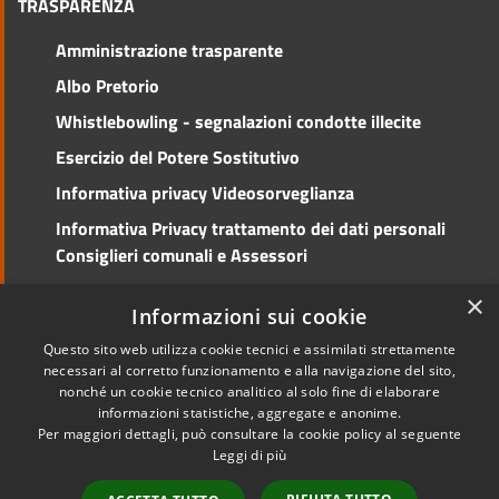
TRASPARENZA
Amministrazione trasparente
Albo Pretorio
Whistlebowling - segnalazioni condotte illecite
Esercizio del Potere Sostitutivo
Informativa privacy Videosorveglianza
Informativa Privacy trattamento dei dati personali
Consiglieri comunali e Assessori
Social Media Policy
×
Informazioni sui cookie
Questo sito web utilizza cookie tecnici e assimilati strettamente
necessari al corretto funzionamento e alla navigazione del sito,
nonché un cookie tecnico analitico al solo fine di elaborare
RSS
Copyright © 2026 • Comune di
informazioni statistiche, aggregate e anonime.
Accessibilità
Cento • Powered by
Per maggiori dettagli, può consultare la cookie policy al seguente
Privacy
Municipium
Accesso
•
Leggi di più
Cookie
redazione