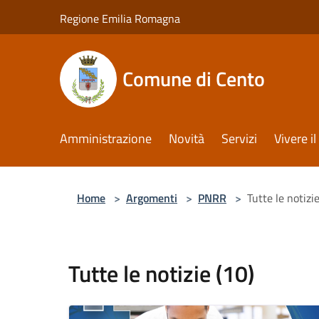
Salta al contenuto principale
Regione Emilia Romagna
Comune di Cento
Amministrazione
Novità
Servizi
Vivere 
Home
>
Argomenti
>
PNRR
>
Tutte le notizie
Tutte le notizie (10)