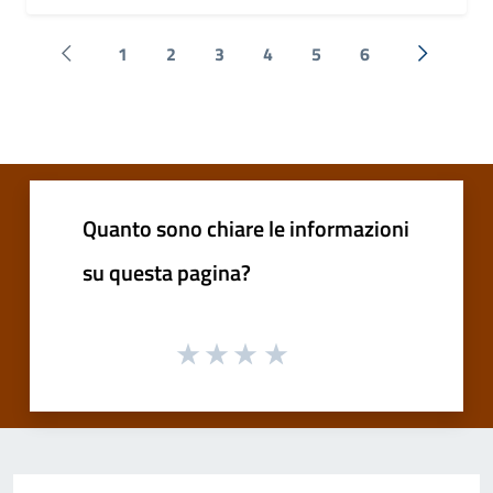
1
2
3
4
5
6
Pagina precedente
Successi
Quanto sono chiare le informazioni
su questa pagina?