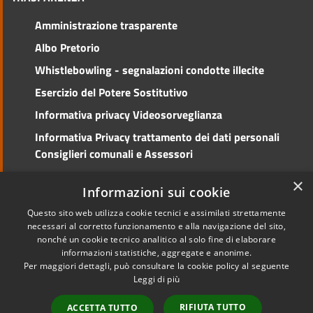
Amministrazione trasparente
Albo Pretorio
Whistlebowling - segnalazioni condotte illecite
Esercizio del Potere Sostitutivo
Informativa privacy Videosorveglianza
Informativa Privacy trattamento dei dati personali
Consiglieri comunali e Assessori
Social Media Policy
×
Informazioni sui cookie
Questo sito web utilizza cookie tecnici e assimilati strettamente
necessari al corretto funzionamento e alla navigazione del sito,
nonché un cookie tecnico analitico al solo fine di elaborare
RSS
Copyright © 2026 • Comune di
informazioni statistiche, aggregate e anonime.
Accessibilità
Cento • Powered by
Per maggiori dettagli, può consultare la cookie policy al seguente
Privacy
Municipium
Accesso
•
Leggi di più
Cookie
redazione
RIFIUTA TUTTO
ACCETTA TUTTO