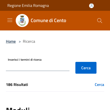
Salta al contenuto principale
Regione Emilia Romagna
Comune di Cento
Home
>
Ricerca
Inserisci i termini di ricerca
Cerca
186 Risultati
Cerca
[results] Risultati