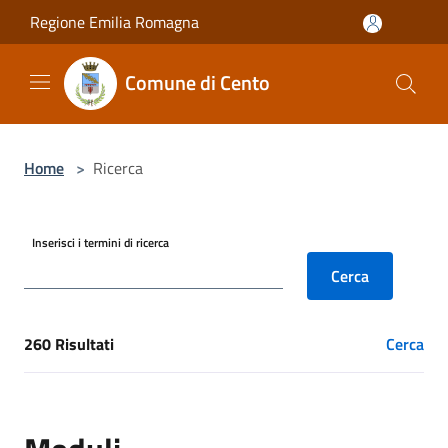
Salta al contenuto principale
Regione Emilia Romagna
Comune di Cento
Home
>
Ricerca
Inserisci i termini di ricerca
Cerca
260 Risultati
Cerca
[results] Risultati