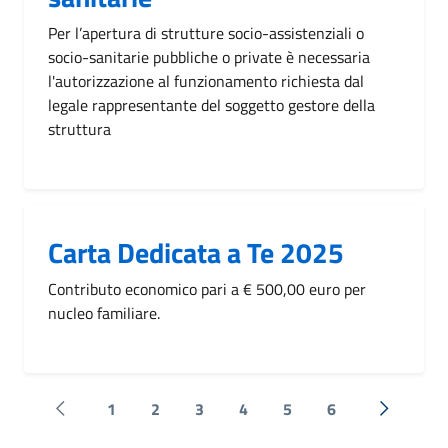
Per l’apertura di strutture socio-assistenziali o
socio-sanitarie pubbliche o private è necessaria
l'autorizzazione al funzionamento richiesta dal
legale rappresentante del soggetto gestore della
struttura
Carta Dedicata a Te 2025
Contributo economico pari a € 500,00 euro per
nucleo familiare.
1
2
3
4
5
6
Pagina precedente
Successi