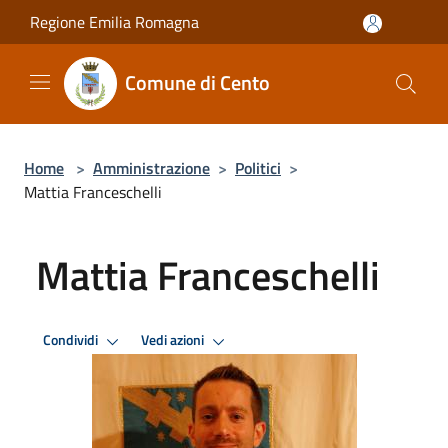
Salta al contenuto principale
Regione Emilia Romagna
Comune di Cento
Home
>
Amministrazione
>
Politici
>
Mattia Franceschelli
Mattia Franceschelli
Condividi
Vedi azioni