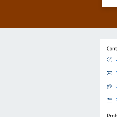
Cont
Prob