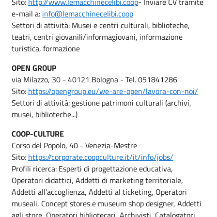
Sito:
http://www.lemacchinecelibi.coop
- Inviare CV tramite
e-mail a:
info@lemacchinecelibi.coop
Settori di attività: Musei e centri culturali, biblioteche,
teatri, centri giovanili/informagiovani, informazione
turistica, formazione
OPEN GROUP
via Milazzo, 30 - 40121 Bologna - Tel. 051841286
Sito:
https://opengroup.eu/we-are-open/lavora-con-noi/
Settori di attività: gestione patrimoni culturali (archivi,
musei, biblioteche...)
COOP-CULTURE
Corso del Popolo, 40 - Venezia-Mestre
Sito:
https://corporate.coopculture.it/it/info/jobs/
Profili ricerca: Esperti di progettazione educativa,
Operatori didattici, Addetti di marketing territoriale,
Addetti all’accoglienza, Addetti al ticketing, Operatori
museali, Concept stores e museum shop designer, Addetti
agli store, Operatori bibliotecari, Archivisti, Catalogatori