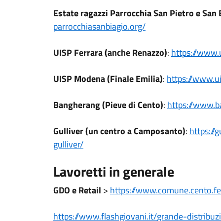
Estate ragazzi Parrocchia San Pietro e San 
parrocchiasanbiagio.org/
UISP Ferrara (anche Renazzo)
:
https://www.u
UISP Modena (Finale Emilia)
:
https://www.u
Bangherang (Pieve di Cento)
:
https://www.b
Gulliver (un centro a Camposanto)
:
https://g
gulliver/
Lavoretti in generale
GDO e Retail
>
https://www.comune.cento.fe
https://www.flashgiovani.it/
grande-distribuz