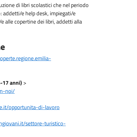
uzione di libri scolastici che nel periodo
o: addetti/e help desk, impiegati/e
e alle copertine dei libri, addetti alla
ne
roperte.regione.
emilia-
6-17 anni)
>
n-noi/
.it/
opportunita-di-lavoro
hgiovani.it/
settore-turistico-