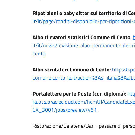
Ripetizioni e baby sitter sul territorio di C
it/it/page/renditi-
disponibile-per-ripetizioni-
Albo rilevatori statistici Comune di Cento
:
it/it/news/revisione-albo-
permanente-dei-ri
cento
Albo scrutatori Comune di Cento
:
https://sp
comune.cento.fe.it/action%3As_
italia%3Aalb
Portalettere per le Poste (con diploma)
:
htt
fa.ocs.oraclecloud.com/hcmUI/
CandidateExpe
CX_3001/jobs/preview/451
Ristorazione/Gelaterie/Bar = passare di per