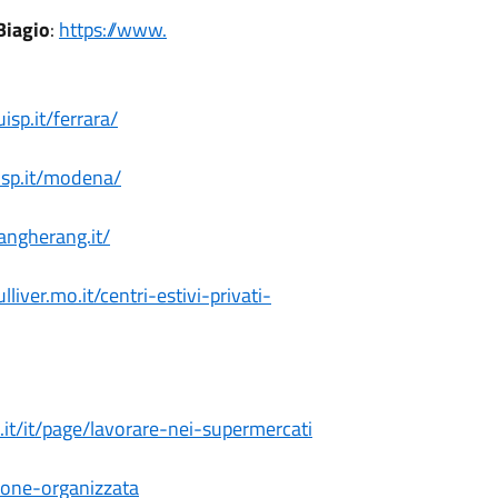
Biagio
:
https://www.
isp.it/ferrara/
isp.it/modena/
angherang.it/
ulliver.mo.it/centri-
estivi-privati-
.
it/it/page/lavorare-nei-
supermercati
ione-
organizzata