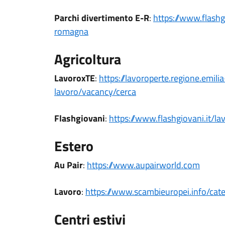
Parchi divertimento E-R
:
https://www.flashgi
romagna
Agricoltura
LavoroxTE
:
https://lavoroperte.regione.
emilia
lavoro/vacancy/cerca
Flashgiovani
:
https://www.flashgiovani.it/
la
Estero
Au Pair
:
https://www.aupairworld.com
Lavoro
:
https://www.scambieuropei.
info/cat
Centri estivi