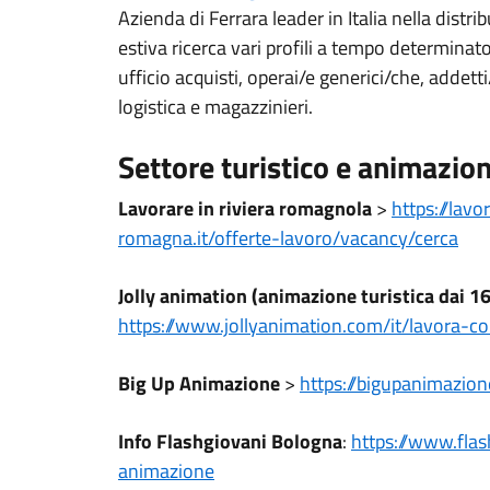
Azienda di Ferrara leader in Italia nella distrib
estiva ricerca vari profili a tempo determinat
ufficio acquisti, operai/e generici/che, addetti/
logistica e magazzinieri.
Settore turistico e animazio
Lavorare in riviera romagnola
>
https://lavo
romagna.it/offerte-
lavoro/vacancy/cerca
Jolly animation (animazione turistica dai 1
https://www.jollyanimation.
com/it/lavora-co
Big Up Animazione
>
https://bigupanimazione
Info Flashgiovani Bologna
:
https://www.flas
animazione