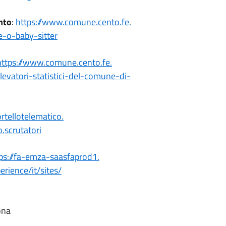
ento
:
https://www.comune.cento.fe.
e-
o-baby-sitter
https://www.comune.cento.fe.
levatori-
statistici-del-comune-di-
ortellotelematico.
o.scrutatori
ps://fa-emza-saasfaprod1.
rience/it/sites/
sona