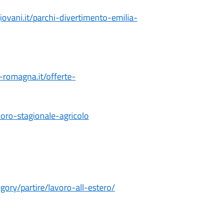
ovani.it/
parchi-divertimento-emilia-
-romagna.it/offerte-
voro-stagionale-agricolo
egory/partire/lavoro-
all-estero/