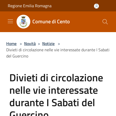
Salta al contenuto principale
Regione Emilia Romagna
Comune di Cento
Home
>
Novità
>
Notizie
>
Divieti di circolazione nelle vie interessate durante I Sabati
del Guercino
Divieti di circolazione
nelle vie interessate
durante I Sabati del
Guercino