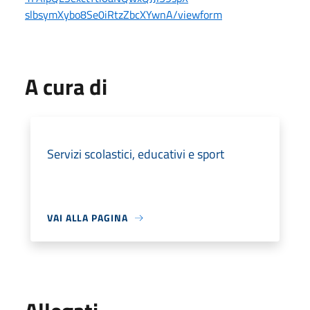
slbsymXybo8Se0iRtzZbcXYwnA/
viewform
A cura di
Servizi scolastici, educativi e sport
VAI ALLA PAGINA