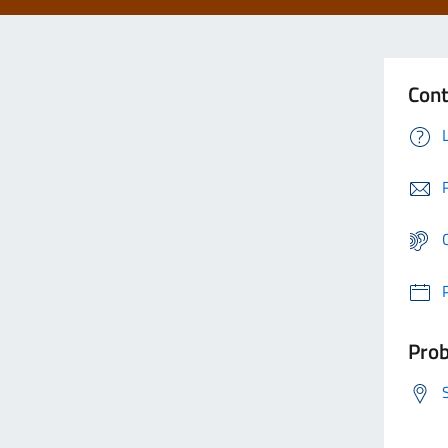
Cont
Prob