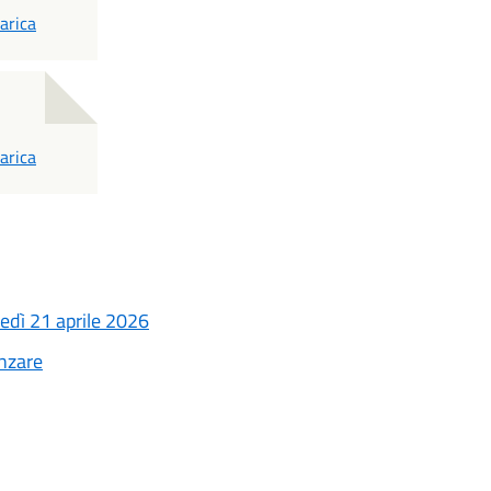
DF
arica
DF
arica
edì 21 aprile 2026
anzare