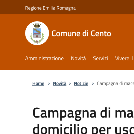
Salta al contenuto principale
Regione Emilia Romagna
Comune di Cento
Amministrazione
Novità
Servizi
Vivere 
Home
>
Novità
>
Notizie
>
Campagna di macell
Campagna di mac
domicilio per us