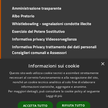
Amministrazione trasparente
Albo Pretorio
Whistlebowling - segnalazioni condotte illecite
Esercizio del Potere Sostitutivo
Informativa privacy Videosorveglianza
Informativa Privacy trattamento dei dati personali
Consiglieri comunali e Assessori
Social Media Policy
×
Informazioni sui cookie
Questo sito web utilizza cookie tecnici e assimilati strettamente
necessari al corretto funzionamento e alla navigazione del sito,
nonché un cookie tecnico analitico al solo fine di elaborare
RSS
Copyright © 2026 • Comune di
informazioni statistiche, aggregate e anonime.
Accessibilità
Cento • Powered by
Per maggiori dettagli, può consultare la cookie policy al seguente
Privacy
Municipium
Accesso
•
Leggi di più
Cookie
redazione
RIFIUTA TUTTO
ACCETTA TUTTO
Mappa del sito