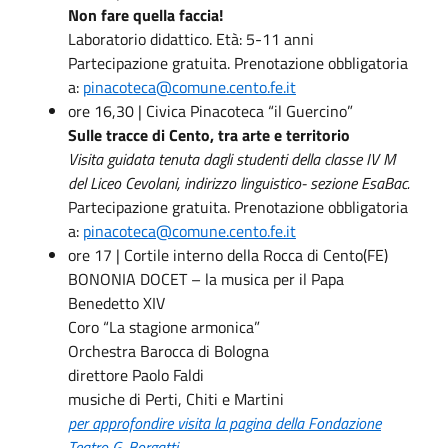
Non fare quella faccia!
Laboratorio didattico. Età: 5-11 anni
Partecipazione gratuita. Prenotazione obbligatoria
a:
pinacoteca@comune.cento.fe.it
ore 16,30 | Civica Pinacoteca “il Guercino”
Sulle tracce di Cento, tra arte e territorio
Visita guidata tenuta dagli studenti della classe IV M
del Liceo Cevolani, indirizzo linguistico- sezione EsaBac.
Partecipazione gratuita. Prenotazione obbligatoria
a:
pinacoteca@comune.cento.fe.it
ore 17 | Cortile interno della Rocca di Cento(FE)
BONONIA DOCET – la musica per il Papa
Benedetto XIV
Coro “La stagione armonica”
Orchestra Barocca di Bologna
direttore Paolo Faldi
musiche di Perti, Chiti e Martini
per approfondire visita la pagina della Fondazione
Teatro G. Borgatti