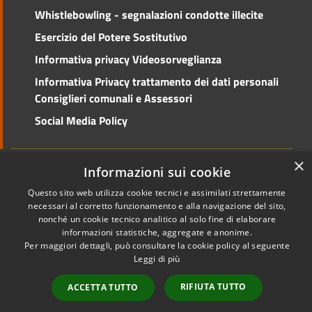
Whistlebowling - segnalazioni condotte illecite
Esercizio del Potere Sostitutivo
Informativa privacy Videosorveglianza
Informativa Privacy trattamento dei dati personali
Consiglieri comunali e Assessori
Social Media Policy
×
Informazioni sui cookie
RSS
Copyright © 2026 • Comune di
Questo sito web utilizza cookie tecnici e assimilati strettamente
Accessibilità
Cento • Powered by
necessari al corretto funzionamento e alla navigazione del sito,
nonché un cookie tecnico analitico al solo fine di elaborare
Privacy
Municipium
Accesso
•
informazioni statistiche, aggregate e anonime.
Cookie
redazione
Per maggiori dettagli, può consultare la cookie policy al seguente
Mappa del sito
Leggi di più
RIFIUTA TUTTO
ACCETTA TUTTO