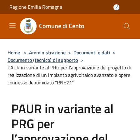
Salta al contenuto principale
Regione Emilia Romagna
Comune di Cento
Home
>
Amministrazione
>
Documenti e dati
>
Documento (tecnico) di supporto
>
PAUR in variante al PRG per l’approvazione del progetto di
realizzazione di un impianto agrivoltaico avanzato e opere
connesse denominato “RNE21”
PAUR in variante al
PRG per
l’approvazione del