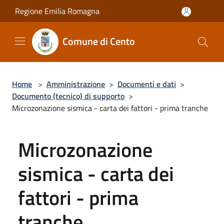
Salta al contenuto principale
Regione Emilia Romagna
Comune di Cento
Home
>
Amministrazione
>
Documenti e dati
>
Documento (tecnico) di supporto
>
Microzonazione sismica - carta dei fattori - prima tranche
Microzonazione
sismica - carta dei
fattori - prima
tranche